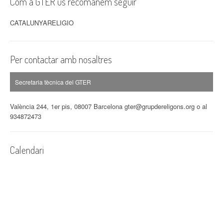
Com a GTER us recomanem seguir
CATALUNYARELIGIO
Per contactar amb nosaltres
Secretaria tècnica del GTER
València 244, 1er pis, 08007 Barcelona gter@grupdereligons.org o al
934872473
Calendari