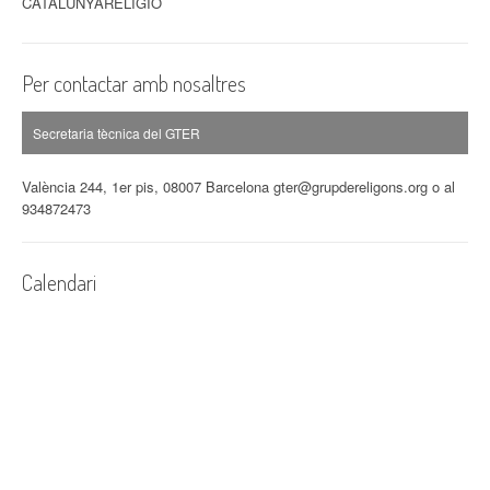
CATALUNYARELIGIO
Per contactar amb nosaltres
Secretaria tècnica del GTER
València 244, 1er pis, 08007 Barcelona gter@grupdereligons.org o al
934872473
Calendari