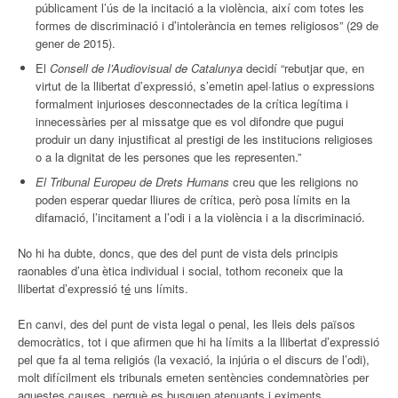
públicament l’ús de la incitació a la violència, així com totes les
formes de discriminació i d’intolerància en temes religiosos” (29 de
gener de 2015).
El
Consell de l’Audiovisual de Catalunya
decidí “rebutjar que, en
virtut de la llibertat d’expressió, s’emetin apel·latius o expressions
formalment injurioses desconnectades de la crítica legítima i
innecessàries per al missatge que es vol difondre que pugui
produir un dany injustificat al prestigi de les institucions religioses
o a la dignitat de les persones que les representen.”
El Tribunal Europeu de Drets Humans
creu que les religions no
poden esperar quedar lliures de crítica, però posa límits en la
difamació, l’incitament a l’odi i a la violència i a la discriminació.
No hi ha dubte, doncs, que des del punt de vista dels principis
raonables d’una ètica individual i social, tothom reconeix que la
llibertat d’expressió t
é
uns límits.
En canvi, des del punt de vista legal o penal, les lleis dels països
democràtics, tot i que afirmen que hi ha límits a la llibertat d’expressió
pel que fa al tema religiós (la vexació, la injúria o el discurs de l’odi),
molt difícilment els tribunals emeten sentències condemnatòries per
aquestes causes, perquè es busquen atenuants i eximents.