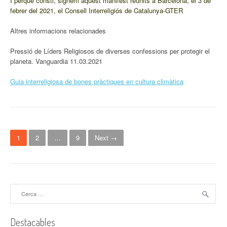
I perquè consti, signem aquest manifest reunits a Barcelona, el 3 de
febrer del 2021, el Consell Interreligiós de Catalunya-GTER
Altres informacions relacionades
Pressió de Líders Religiosos de diverses confessions per protegir el
planeta. Vanguardia 11.03.2021
Guia interreligiosa de bones pràctiques en cultura climàtica
P
1
2
…
9
Next →
o
s
t
Cerca:
s
n
Destacables