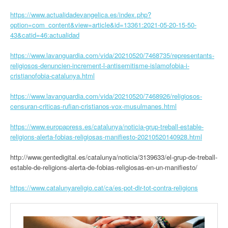
https://www.actualidadevangelica.es/index.php?
option=com_content&view=article&id=13361:2021-05-20-15-50-
43&catid=46:actualidad
https://www.lavanguardia.com/vida/20210520/7468735/representants-
religiosos-denuncien-increment-l-antisemitisme-islamofobia-i-
cristianofobia-catalunya.html
https://www.lavanguardia.com/vida/20210520/7468926/religiosos-
censuran-criticas-rufian-cristianos-vox-musulmanes.html
https://www.europapress.es/catalunya/noticia-grup-treball-estable-
religions-alerta-fobias-religiosas-manifiesto-20210520140928.html
http://www.gentedigital.es/catalunya/noticia/3139633/el-grup-de-treball-
estable-de-religions-alerta-de-fobias-religiosas-en-un-manifiesto/
https://www.catalunyareligio.cat/ca/es-pot-dir-tot-contra-religions