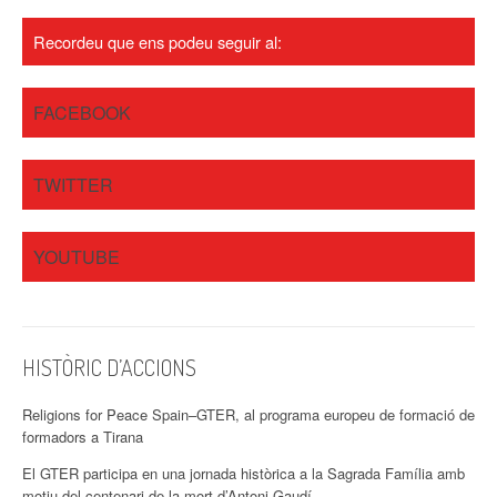
a
Recordeu que ens podeu seguir al:
v
i
FACEBOOK
g
a
TWITTER
t
YOUTUBE
i
o
n
HISTÒRIC D’ACCIONS
Religions for Peace Spain–GTER, al programa europeu de formació de
formadors a Tirana
El GTER participa en una jornada històrica a la Sagrada Família amb
motiu del centenari de la mort d’Antoni Gaudí