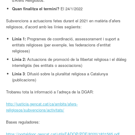
d’Afers Religiosos.
Quan finalitza el termini?
El 24/1/2022
Subvencions a actuacions fetes durant el 2021 en matèria d’afers
religiosos, d’acord amb les línies següents:
Línia 1:
Programes de coordinació, assessorament i suport a
entitats religioses (per exemple, les federacions d’entitat
religioses)
Línia 2:
Actuacions de promoció de la llibertat religiosa i el diàleg
interreligiós (les entitats o associacions)
Línia 3
: Difusió sobre la pluralitat religiosa a Catalunya
(publicacions)
Trobareu tota la informació a l’adreça de la DGAR:
http://justicia.gencat.cat/ca/ambits/afers-
religiosos/subvencions/activitats/
Bases reguladores:
https://portaldogc.gencat.cat/utilsEADOP/PDF/8320/1831565.pdf