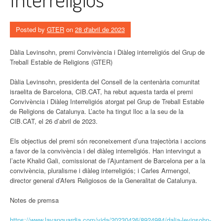
Posted by
GTER
on
28 d'abril de 2023
Dàlia Levinsohn, premi Convivència i Diàleg interreligiós del Grup de
Treball Estable de Religions
(GTER)
Dàlia Levinsohn, presidenta del Consell de la centenària comunitat
israelita de Barcelona, CIB.CAT, ha rebut aquesta tarda el premi
Convivència i Diàleg Interreligiós atorgat pel Grup de Treball Estable
de Religions de Catalunya. L’acte ha tingut lloc a la seu de la
CIB.CAT, el 26 d’abril de 2023.
Els objectius del premi són reconeixement d’una trajectòria i accions
a favor de la convivència i del diàleg interreligiós. Han intervingut a
l’acte Khalid Gali, comissionat de l’Ajuntament de Barcelona per a la
convivència, pluralisme i diàleg interreligiós; i Carles Armengol,
director general d’Afers Religiosos de la Generalitat de Catalunya.
Notes de premsa
https://www.lavanguardia.com/vida/20230426/8924984/dalia-levinsohn-