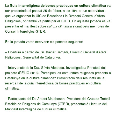
La
Guia interreligiosa de bones practiques en cultura climàtica
va
ser presentada el passat 25 de febrer, a les 18h, en un acte vi
rtual
que va or
ganitz
ar la UIC de Barcelona i la Direcció General d’Afers
Religiosos, on també va participar el GTER. En aquesta jornada es va
presentar el manifest sobre
cultura climàtica
signat pels membres del
Consell Interreligiós-GTER.
En la jornada varen intervenir els ponents següents:
– Obertura a càrrec del Sr. Xavier Bernadí, Direcció General d’Afers
Religiosos. Generalitat de Catalunya.
– Intervenció de la Dra. Sílvia Albareda. Investigadora Principal del
projecte (RELIG 2018): Participen les comunitats religioses presents a
Catalunya en la cultura climàtica? Presentació dels resultats de la
recerca i de la guia interreligiosa de bones practiques en cultura
climàtica.
– Participació del Dr. Antoni Matabosch. President del Grup de Treball
Estable de Religions de Catalunya (GTER), presentació i lectura del
Manifest interreligiós de cultura climàtica.