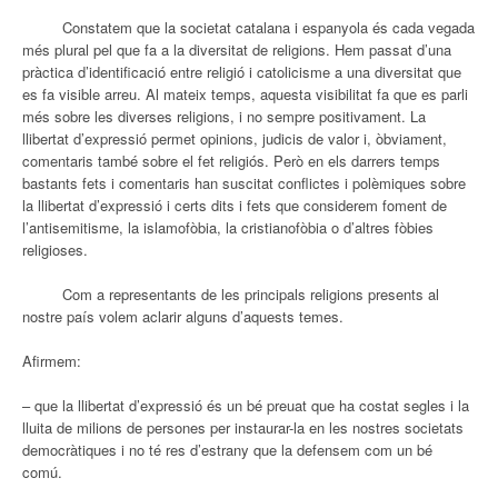
Constatem que la societat catalana i espanyola és cada vegada
més plural pel que fa a la diversitat de religions. Hem passat d’una
pràctica d’identificació entre religió i catolicisme a una diversitat que
es fa visible arreu. Al mateix temps, aquesta visibilitat fa que es parli
més sobre les diverses religions, i no sempre positivament. La
llibertat d’expressió permet opinions, judicis de valor i, òbviament,
comentaris també sobre el fet religiós. Però en els darrers temps
bastants fets i comentaris han suscitat conflictes i polèmiques sobre
la llibertat d’expressió i certs dits i fets que considerem foment de
l’antisemitisme, la islamofòbia, la cristianofòbia o d’altres fòbies
religioses.
Com a representants de les principals religions presents al
nostre país volem aclarir alguns d’aquests temes.
Afirmem:
– que la llibertat d’expressió és un bé preuat que ha costat segles i la
lluita de milions de persones per instaurar-la en les nostres societats
democràtiques i no té res d’estrany que la defensem com un bé
comú.