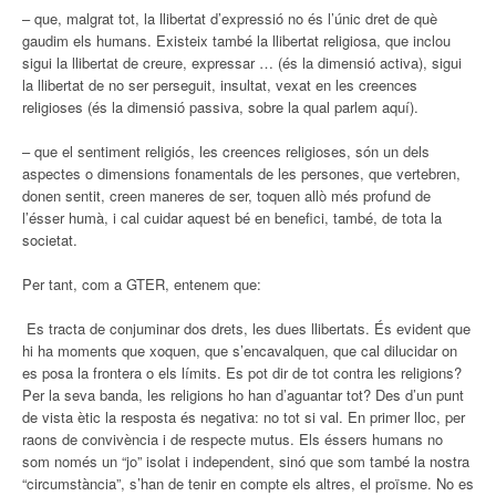
– que, malgrat tot, la llibertat d’expressió no és l’únic dret de què
gaudim els humans. Existeix també la llibertat religiosa, que inclou
sigui la llibertat de creure, expressar … (és la dimensió activa), sigui
la llibertat de no ser perseguit, insultat, vexat en les creences
religioses (és la dimensió passiva, sobre la qual parlem aquí).
– que el sentiment religiós, les creences religioses, són un dels
aspectes o dimensions fonamentals de les persones, que vertebren,
donen sentit, creen maneres de ser, toquen allò més profund de
l’ésser humà, i cal cuidar aquest bé en benefici, també, de tota la
societat.
Per tant, com a GTER, entenem que:
Es tracta de conjuminar dos drets, les dues llibertats. És evident que
hi ha moments que xoquen, que s’encavalquen, que cal dilucidar on
es posa la frontera o els límits. Es pot dir de tot contra les religions?
Per la seva banda, les religions ho han d’aguantar tot? Des d’un punt
de vista ètic la resposta és negativa: no tot si val. En primer lloc, per
raons de convivència i de respecte mutus. Els éssers humans no
som només un “jo” isolat i independent, sinó que som també la nostra
“circumstància”, s’han de tenir en compte els altres, el proïsme. No es