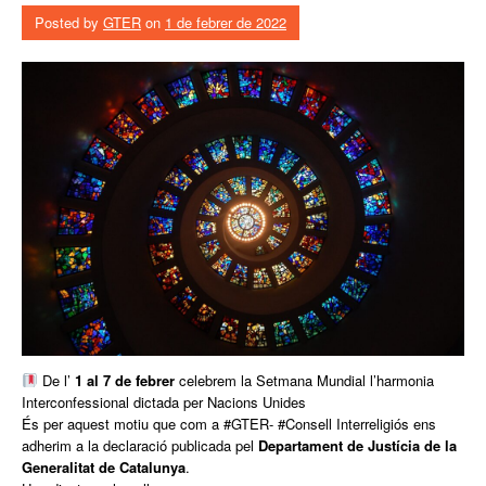
Posted by
GTER
on
1 de febrer de 2022
De l’
1 al 7 de febrer
celebrem la Setmana Mundial l’harmonia
Interconfessional dictada per Nacions Unides
És per aquest motiu que com a #GTER- #Consell Interreligiós ens
adherim a la declaració publicada pel
Departament de Justícia de la
Generalitat de Catalunya
.