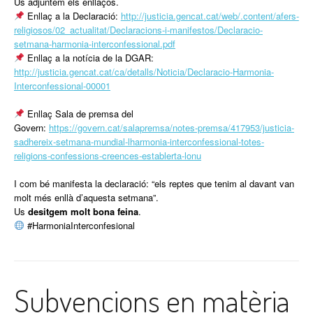
Us adjuntem els enllaços.
Enllaç a la Declaració:
http://justicia.gencat.cat/web/.content/afers-
religiosos/02_actualitat/Declaracions-i-manifestos/Declaracio-
setmana-harmonia-interconfessional.pdf
Enllaç a la notícia de la DGAR:
http://justicia.gencat.cat/ca/detalls/Noticia/Declaracio-Harmonia-
Interconfessional-00001
Enllaç Sala de premsa del
Govern:
https://govern.cat/salapremsa/notes-premsa/417953/justicia-
sadhereix-setmana-mundial-lharmonia-interconfessional-totes-
religions-confessions-creences-establerta-lonu
I com bé manifesta la declaració: “els reptes que tenim al davant van
molt més enllà d’aquesta setmana”.
Us
desitgem molt bona feina
.
#HarmoniaInterconfesional
Subvencions en matèria