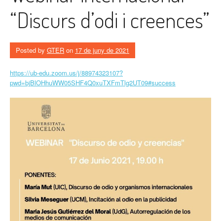
“Discurs d’odi i creences”
Posted by
GTER
on
17 de juny de 2021
https://ub-edu.zoom.us/j/88974323107?
pwd=bjBlOHhuWW05SHF4Q0xuTXFmTlg2UT09#success