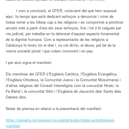
I com a conclusió, el GTER, conscient del què hem exposat
aquí, fa temps que està dedicant esforços a denunciar i mirar de
trobar remei a les fòbies cap a les religions i es compromet a prioritzar
encara més a partir d’ara els seus esforços, fins i tot s’hi calgués per
via judicial, per treballar en la defensa
r
d’aquest aspecte fonamental
de la dignitat humana. Com a representants de les religions a
Catalunya hi tenim tot el dret i, no cal dir-ho, el deure, pel bé de la
nostra societat plural i que volem convivent i en pau.
I per això signa el manifest:
Els membres del GTER (l’Església Catòlica, l’Església Evangèlica,
l’Església Ortodoxa, la Comunitat Jueva i la Comunitat Musulmana) i
d’altres religions del Consell Interreligiós com la comunitat Hindú, la
Fe Bahá’í, la comunitat Sikh i l’Església de Jesucrist dels Sants dels
Darrers dies.
Notes de premsa en relació a la presentació del manifest:
https://pregaria.cat/preguem-la-realitat/sobre-fobies-antireligioses-
manifest