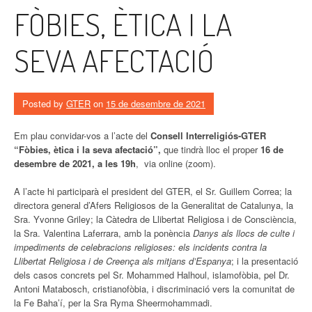
FÒBIES, ÈTICA I LA
SEVA AFECTACIÓ
Posted by
GTER
on
15 de desembre de 2021
Em plau convidar-vos a l’acte del
Consell Interreligiós-GTER
“Fòbies, ètica i la seva afectació”,
que tindrà lloc el proper
16 de
desembre de 2021, a les 19h
, via online (zoom).
A l’acte hi participarà el president del GTER, el Sr. Guillem Correa; la
directora general d’Afers Religiosos de la Generalitat de Catalunya, la
Sra. Yvonne Griley; la Càtedra de Llibertat Religiosa i de Consciència,
la Sra. Valentina Laferrara, amb la ponència
Danys als llocs de culte i
impediments de celebracions religioses: els incidents contra la
Llibertat Religiosa i de Creença als mitjans d’Espanya
; i la presentació
dels casos concrets pel Sr. Mohammed Halhoul, islamofòbia, pel Dr.
Antoni Matabosch, cristianofòbia, i discriminació vers la comunitat de
la Fe Baha’í, per la Sra Ryma Sheermohammadi.