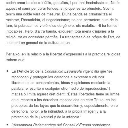
poden crear tensions inútils, gratuïtes, i per tant inadmissibles. No és
aquest el camí per curar ferides, sinó que les aprofundeix. Sovint
tenim una doble vara de mesurar. D’una banda es criminalitza el
racisme, l’homofòbia, el negacionisme; no ens permetem riure de la
fam, la pobresa, les violències de gènere, els malalts. Hi ha temes
intocables. Però, d’altra banda, excusem tota mena d’injúries a la
religió: tot es considera permès. La transgressió és pròpia de l’art, de
l’humor i en general de la cultura actual.
Per això, en la relació a la llibertat d’expressió i a la pràctica religiosa
trobem que:
En l’Article 20 de la
Constitució Espanyola
vigent diu que “se
reconocen y protegen los derechos a expresar y difundir
libremente los pensamientos, ideas y opiniones mediante la
palabra, el escrito o cualquier otro medio de reproducción.” I
matisa o limita aquest dret dient: “Estas libertades tiene su límite
en el respeto a los derechos reconocidos en este Título, en los
preceptos de las leyes que lo desarrollen y, especialmente, en el
derecho al honor, a la intimidad, a la propia imagen y a la
protección de la juventud y de la infancia.”
L’Assemblea Parlamentària del Consell d’Europa
“condemna