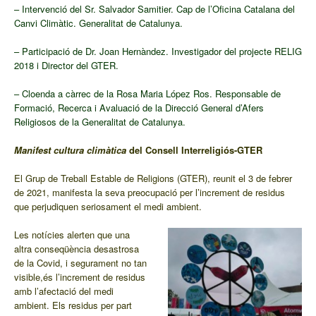
– Intervenció del Sr. Salvador Samitier. Cap de l’Oficina Catalana del
Canvi Climàtic. Generalitat de Catalunya.
– Participació de Dr. Joan Hernàndez. Investigador del projecte RELIG
2018 i Director del GTER.
– Cloenda a càrrec de la Rosa Maria López Ros. Responsable de
Formació, Recerca i Avaluació de la Direcció General d’
Afers
Religiosos de la Genera
litat de Catalunya.
Manifest cultura climàtica
del Consell Interreligiós-GTER
El Grup de Treball Estable de Religions (GTER), reunit el 3 de febrer
de 2021, manifesta la seva preocupació per l’increment de residus
que perjudiquen
seriosament el medi ambient.
Les notícies alerten que una
altra conseqüència desastrosa
de la C
ovid, i segurament no tan
visible,
és l’increment de residus
amb l’afectació del medi
ambient. Els residus per part