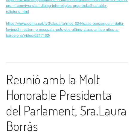
premi-convivencia-i-dialeg-interreligios-grup-treball-estable-
religions.html
https://www.ccma.cat/tv3/alacarta/mes-324/isaac-benzaquen-i-dalia-
levinsohn-estem-preocupats-pels-dos-ultims-atacs-antisemites-a-
barcelona/video/6217102/
Reunió amb la Molt
Honorable Presidenta
del Parlament, Sra.Laura
Borràs