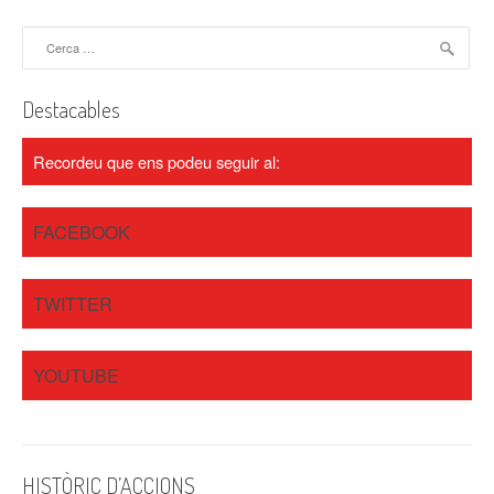
a
Cerca:
v
i
Destacables
g
Recordeu que ens podeu seguir al:
a
t
FACEBOOK
i
o
TWITTER
n
YOUTUBE
HISTÒRIC D’ACCIONS