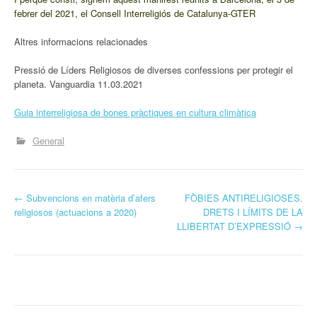
febrer del 2021, el Consell Interreligiós de Catalunya-GTER
Altres informacions relacionades
Pressió de Líders Religiosos de diverses confessions per protegir el
planeta. Vanguardia 11.03.2021
Guia interreligiosa de bones pràctiques en cultura climàtica
General
P
←
Subvencions en matèria d’afers
FÒBIES ANTIRELIGIOSES.
religiosos (actuacions a 2020)
DRETS I LÍMITS DE LA
o
LLIBERTAT D’EXPRESSIÓ
→
s
t
n