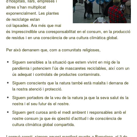
d’hospitals, llars, empreses i
altres s’han multiplicat
exponencialment. Les plantes
de reciclatge estan
col·lapsades. Ara més que mai
és imprescindible una coresponsabilitat en el consum, en la producció
de residus i en una consciència de una cultura climàtica global.
Per això demanem que, com a comunitats religioses,
Siguem sensibles a la situació que estem vivint en mig de la
pandèmia i potenciem l’ús de mascaretes reciclables, així com un
ús adequat i controlats de productes contaminats.
Siguem conscients que la natura també està malalta i demana de
la nostra atenció i protecció.
Siguem portadors de la veu de la natura ja que la seva salut és la
nostra i el seu futur és el nostre.
Siguem gent curosa amb el medi ambient i responsables amb el
nostre consum ja que és qüestió d’actitud i de consciència de
cultura climàtica global compartida.
I perquè consti, signem aquest manifest reunits a Barcelona, el 3 de