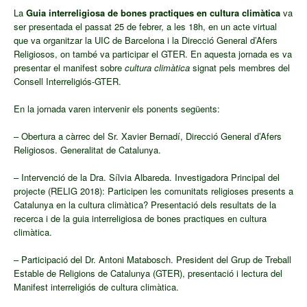
La
Guia interreligiosa de bones practiques en cultura climàtica
va
ser presentada el passat 25 de febrer, a les 18h, en un acte vi
rtual
que va or
ganitz
ar la UIC de Barcelona i la Direcció General d’Afers
Religiosos, on també va participar el GTER. En aquesta jornada es va
presentar el manifest sobre
cultura climàtica
signat pels membres del
Consell Interreligiós-GTER.
En la jornada varen intervenir els ponents següents:
– Obertura a càrrec del Sr. Xavier Bernadí, Direcció General d’Afers
Religiosos. Generalitat de Catalunya.
– Intervenció de la Dra. Sílvia Albareda. Investigadora Principal del
projecte (RELIG 2018): Participen les comunitats religioses presents a
Catalunya en la cultura climàtica? Presentació dels resultats de la
recerca i de la guia interreligiosa de bones practiques en cultura
climàtica.
– Participació del Dr. Antoni Matabosch. President del Grup de Treball
Estable de Religions de Catalunya (GTER), presentació i lectura del
Manifest interreligiós de cultura climàtica.