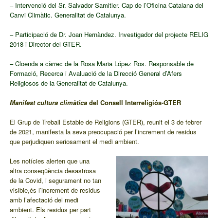
– Intervenció del Sr. Salvador Samitier. Cap de l’Oficina Catalana del
Canvi Climàtic. Generalitat de Catalunya.
– Participació de Dr. Joan Hernàndez. Investigador del projecte RELIG
2018 i Director del GTER.
– Cloenda a càrrec de la Rosa Maria López Ros. Responsable de
Formació, Recerca i Avaluació de la Direcció General d’
Afers
Religiosos de la Genera
litat de Catalunya.
Manifest cultura climàtica
del Consell Interreligiós-GTER
El Grup de Treball Estable de Religions (GTER), reunit el 3 de febrer
de 2021, manifesta la seva preocupació per l’increment de residus
que perjudiquen
seriosament el medi ambient.
Les notícies alerten que una
altra conseqüència desastrosa
de la C
ovid, i segurament no tan
visible,
és l’increment de residus
amb l’afectació del medi
ambient. Els residus per part