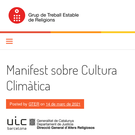
Skip
to
content
Grup de Treball Estable de
Religions (GTER)
Manifest sobre Cultura
Climàtica
Posted by
GTER
on
14 de març de 2021