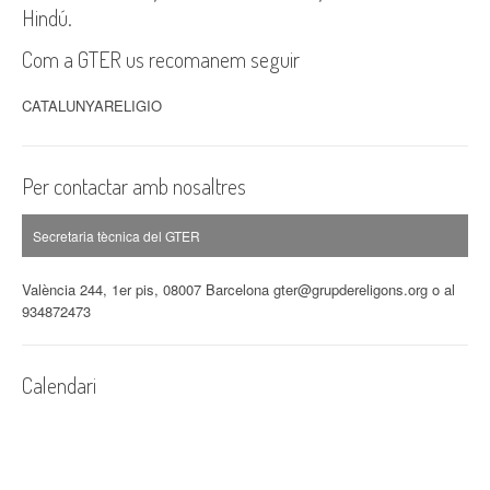
Hindú.
Com a GTER us recomanem seguir
CATALUNYARELIGIO
Per contactar amb nosaltres
Secretaria tècnica del GTER
València 244, 1er pis, 08007 Barcelona gter@grupdereligons.org o al
934872473
Calendari