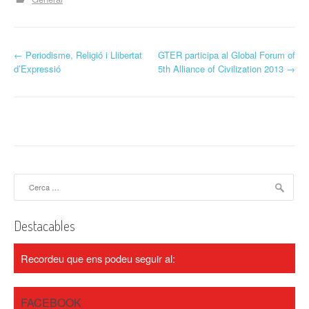
P
←
Periodisme, Religió i Llibertat
GTER participa al Global Forum of
d’Expressió
5th Alliance of Civilization 2013
→
o
s
t
n
a
Cerca:
v
Destacables
i
g
Recordeu que ens podeu seguir al:
a
FACEBOOK
t