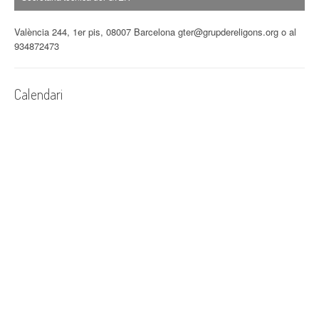
València 244, 1er pis, 08007 Barcelona gter@grupdereligons.org o al
934872473
Calendari