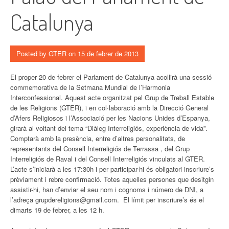
Catalunya
Posted by
GTER
on
15 de febrer de 2013
El proper 20 de febrer el Parlament de Catalunya acollirà una sessió
commemorativa de la Setmana Mundial de l’Harmonia
Interconfessional. Aquest acte organitzat pel Grup de Treball Estable
de les Religions (GTER), i en col·laboració amb la Direcció General
d’Afers Religiosos i l’Associació per les Nacions Unides d’Espanya,
girarà al voltant del tema “Diàleg Interreligiós, experiència de vida”.
Comptarà amb la presència, entre d’altres personalitats, de
representants del Consell Interreligiós de Terrassa , del Grup
Interreligiós de Raval i del Consell Interreligiós vinculats al GTER.
L’acte s’iniciarà a les 17:30h i per participar-hi és obligatori inscriure’s
prèviament i rebre confirmació. Totes aquelles persones que desitgin
assistir-hi, han d’enviar el seu nom i cognoms i número de DNI, a
l’adreça grupdereligions@gmail.com. El límit per inscriure’s és el
dimarts 19 de febrer, a les 12 h.