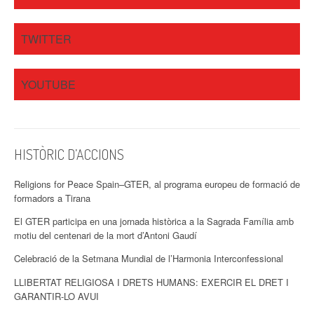
i
TWITTER
o
n
YOUTUBE
HISTÒRIC D’ACCIONS
Religions for Peace Spain–GTER, al programa europeu de formació de
formadors a Tirana
El GTER participa en una jornada històrica a la Sagrada Família amb
motiu del centenari de la mort d’Antoni Gaudí
Celebració de la Setmana Mundial de l’Harmonia Interconfessional
LLIBERTAT RELIGIOSA I DRETS HUMANS: EXERCIR EL DRET I
GARANTIR-LO AVUI