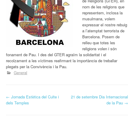
de Religions (GTER), en
nom de les religions que
representem, inclosa la
musulmana, volem
expressar el nostre rebuig
a l’atemptat terrorista de
Barcelona. Posem de
relleu que totes les
religions volen i són
fonament de Pau. I des del GTER agraïm la solidaritat i el
recolzament a les víctimes reafirmant la importància de treballar
plegats per la Convivència i la Pau.
General
P
←
Jornada Estètica del Culte i
21 de setembre Dia Internacional
dels Temples
de la Pau
→
o
s
t