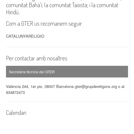
comunitat Bahá'í; la comunitat Taoista; i la comunitat
Hindú.
Com a GTER us recomanem seguir
CATALUNYARELIGIO
Per contactar amb nosaltres
Secretaria tècnica del GTER
València 244, 1er pis, 08007 Barcelona gter@grupdereligons.org o al
934872473
Calendari