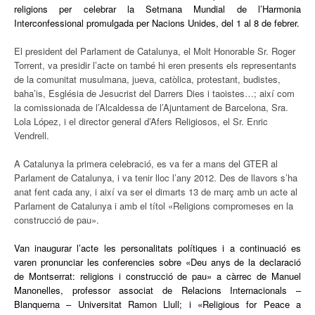
religions per celebrar la Setmana Mundial de l’Harmonia
Interconfessional promulgada per Nacions Unides, del 1 al 8 de febrer.
El president del Parlament de Catalunya, el Molt Honorable Sr. Roger
Torrent, va presidir l’acte on també hi eren presents els representants
de la comunitat musulmana, jueva, catòlica, protestant, budistes,
baha’is, Església de Jesucrist del Darrers Dies i taoistes…; així com
la comissionada de l’Alcaldessa de l’Ajuntament de Barcelona, Sra.
Lola López, i el director general d’Afers Religiosos, el Sr. Enric
Vendrell.
A Catalunya la primera celebració, es va fer a mans del GTER al
Parlament de Catalunya, i va tenir lloc l’any 2012. Des de llavors s’ha
anat fent cada any, i així va ser el dimarts 13 de març amb un acte al
Parlament de Catalunya i amb el títol «Religions compromeses en la
construcció de pau».
Van inaugurar l’acte les personalitats polítiques i a continuació es
varen pronunciar les conferencies sobre «Deu anys de la declaració
de Montserrat: religions i construcció de pau» a càrrec de Manuel
Manonelles, professor associat de Relacions Internacionals –
Blanquerna – Universitat Ramon Llull; i «Religious for Peace a