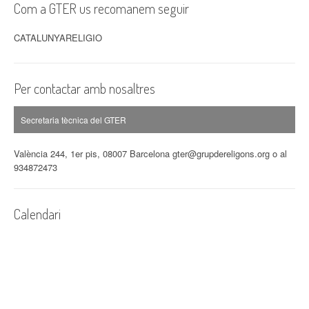
Com a GTER us recomanem seguir
CATALUNYARELIGIO
Per contactar amb nosaltres
Secretaria tècnica del GTER
València 244, 1er pis, 08007 Barcelona gter@grupdereligons.org o al
934872473
Calendari