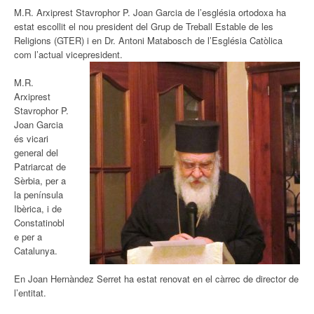
M.R. Arxiprest Stavrophor P. Joan Garcia de l’església ortodoxa ha
estat escollit el nou president del Grup de Treball Estable de les
Religions (GTER) i en Dr. Antoni Matabosch de l’Església Catòlica
com l’actual vicepresident.
M.R.
Arxiprest
Stavrophor P.
Joan Garcia
és vicari
general del
Patriarcat de
Sèrbia, per a
la península
Ibèrica, i de
Constatinobl
e per a
Catalunya.
En Joan Hernàndez Serret ha estat renovat en el càrrec de director de
l’entitat.