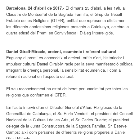
Barcelona, 24 d’abril de 2017
,- El dimarts 25 d’abril, a les 19h, al
Claustre de Montserrat de la Sagrada Família, el Grup de Treball
Estable de les Religions (GTER), entitat que representa oficialment
les diferents confessions religioses presents a Catalunya, celebra la
quarta edició del Premi en Convivència i Diàleg Interreligiós.
Daniel Giralt-Miracle, creient, ecumènic i referent cultural
Enguany el premi es concedeix al creient, crític d’art, historiador i
impulsor cultural Daniel Giralt-Miracle per la seva manifestació pública
integrant la creença personal, la sensibilitat ecumènica, i com a
referent nacional en l’aspecte cultural.
El seu reconeixement ha estat deliberat per unanimitat per totes les
religions que conformen el GTER.
En l’acte intervindran el Director General d’Afers Religiosos de la
Generalitat de Catalunya, el Sr. Enric Vendrell; el president del Consell
Nacional de la Cultura i de les Arts, el Sr. Carles Duarte; el president
delegat de la Junta Constructora de la Sagrada Família, Sr. Esteve
Camps; així com persones de diferents religions properes a Daniel
Giralt-Miracle.