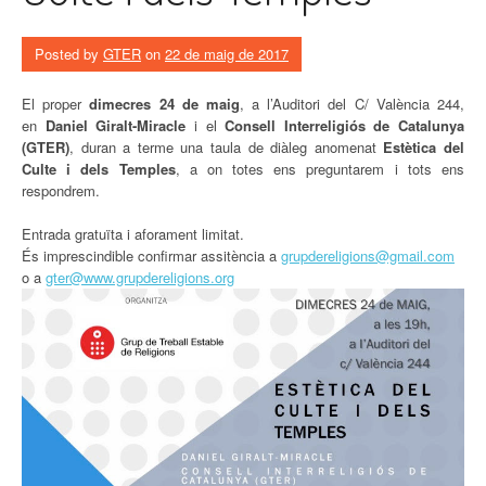
Posted by
GTER
on
22 de maig de 2017
El proper
dimecres 24 de maig
, a l’Auditori del C/ València 244,
en
Daniel Giralt-Miracle
i
el
Consell Interreligiós de Catalunya
(GTER)
, duran a terme una taula de diàleg anomenat
Estètica del
Culte i dels Temples
, a on totes ens preguntarem i tots ens
respondrem.
Entrada gratuïta i aforament limitat.
És imprescindible confirmar assitència a
grupdereligions@gmail.com
o a
gter@www.grupdereligions.org