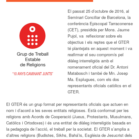
El passat 25 d’octubre de 2016, al
Seminari Conciliar de Barcelona, la
conferència Episcopal Tarraconense
(CET), presidida per Mons. Jaume
Pujol, va reflexionar sobre els
objectius i els reptes que el GTER
té plantejats en aquest moment i va
reafirmar el seu compromís pel
diàleg interreligiós amb el
nomenament oficial del Dr. Antoni
Matabosch i també de Mn. Josep
Ma. Esplugues, com els dos
representants oficials catòlics en el
GTER.
El GTER és un grup format per representants oficials que actuen en
nom i d’acord a les seves entitats religioses. Està conformat per les
religions amb Acords de Cooperació (Jueus, Protestants, Musulmans,
Catòlics i Ortodoxes) i és una entitat de diàleg interreligiós basada en
la pedagogia de l’acció, el treball per la societat. El GTER s’amplia a
d’altres religions (Budistes, Sikhs, Bahá’is, Església de Jesucrist dels