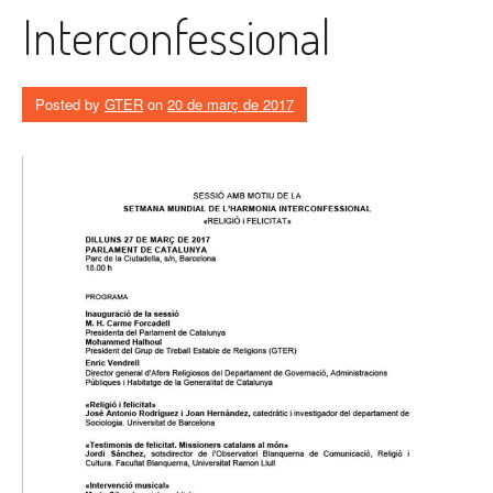
Interconfessional
Posted by
GTER
on
20 de març de 2017