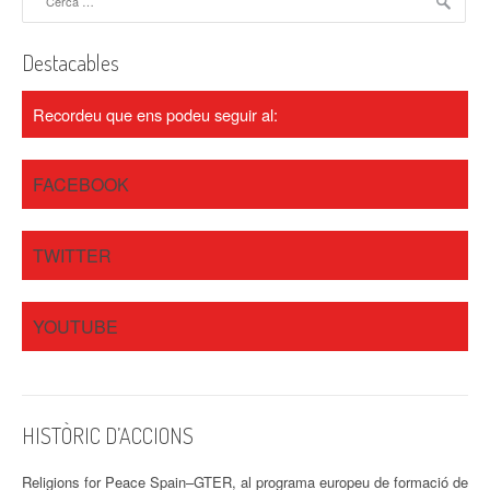
s
n
Destacables
a
Recordeu que ens podeu seguir al:
v
i
FACEBOOK
g
a
TWITTER
t
YOUTUBE
i
o
n
HISTÒRIC D’ACCIONS
Religions for Peace Spain–GTER, al programa europeu de formació de