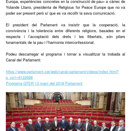
Europa, experiències concretes en la construcció de pau» a càrrec de
Yolande Lliano, presidenta de Religious for Peace Europe que no va
poder ser present però sí que es va recollir la seva comunicació.
El president del Parlament va insistir que la cooperació, la
convivència i la tolerància entre diferents religions, basades en el
respecte i l’acceptació dels drets i les llibertats, són pilars
fonamentals de la pau i l’harmonia interconfessional.
Podeu descarregar el programa i tornar a visualitzar la trobada al
Canal del Parlament:
https://www.parlament.cat/web/canal-parlament/videos/index.html?
p_cp1=8122698
Programa GTER 13 març del 2018 Parlament