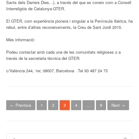
Sants dels Darrers Dies…), a través del que es coneix com a Consell
Interreligiós de Catalunya-GTER.
El GTER, com experiència pionera i singular a la Península Ibèrica, ha
rebut, entre d’altres reconeixements, la Creu de Sant Jordi 2015.
Més informació:
Podeu contactar amb cada una de les comunitats religioses o a
través de la secretaria tècnica del GTER:
c/València 244, 1er, 08007, Barcelona .Tel 93 487 24 73
P
← Previous
1
2
3
4
…
9
Next →
o
s
t
Cerca: